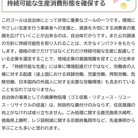
持続可能な生産消費形態を確保する
このゴールは自治体にとって非常に重要なゴールの一つです。環境に
やさしい生産を行う事業者への支援と、資源を大切にする消費者の意
識を広げていくことが出来るのは、自治体だからです。また公共調達
の方針に持続可能性を取り入れることは、大きなインパクトをもたら
します。価格の安さだけではなくどれだけ持続可能な生産に配慮して
いる企業を選定することで、地域企業の意識覚醒を促すことが出来ま
す。「持続可能な生産」には単に環境配慮だけではなく、労働者の人
権に対する配慮（途上国における奴隷労働、児童労働、搾取労働、危
険労働、日本国内の外国人に対する劣悪な労働環境）も含まれている
ことを忘れてはなりません。
自治体の事業としての廃棄物処理（ゴミ収集・リデュース・リユー
ス・リサイクルの促進）は、財政的な裏付けのみならず、住民意識の
向上がなければ成り立ちません。ごみ処理に関する鹿児島県大崎町、
徳島県上勝町、レジ袋削減に関する京都府亀岡市など、先進事例から
学ぶことも多いと思われます。