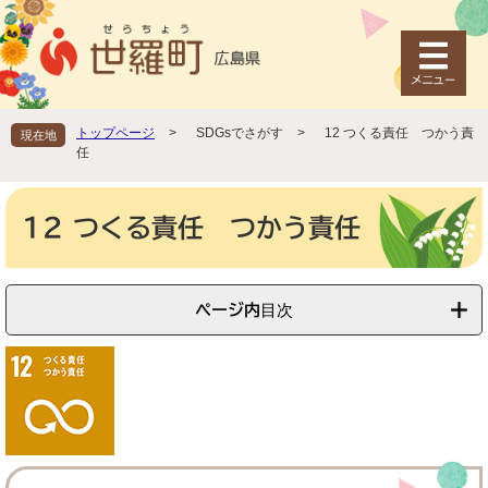
ペ
メ
ー
ニ
ジ
ュ
の
ー
先
を
頭
飛
トップページ
>
SDGsでさがす
>
12 つくる責任 つかう責
現在地
で
ば
任
す
し
。
て
本
本
文
12 つくる責任 つかう責任
文
へ
ページ内目次