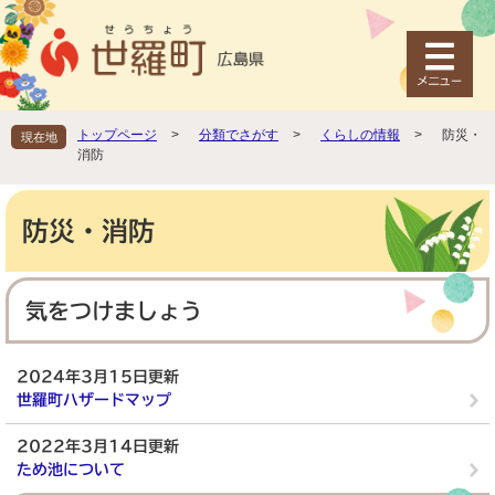
ペ
メ
ー
ニ
ジ
ュ
の
ー
先
を
頭
飛
トップページ
>
分類でさがす
>
くらしの情報
>
防災・
現在地
で
ば
消防
す
し
。
て
本
本
文
防災・消防
文
へ
気をつけましょう
2024年3月15日更新
世羅町ハザードマップ
2022年3月14日更新
ため池について