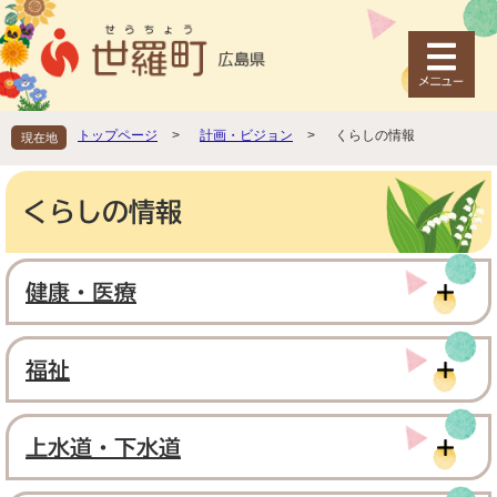
ペ
メ
ー
ニ
ジ
ュ
の
ー
先
を
頭
飛
トップページ
>
計画・ビジョン
>
くらしの情報
現在地
で
ば
す
し
本
。
て
文
くらしの情報
本
文
へ
健康・医療
福祉
上水道・下水道