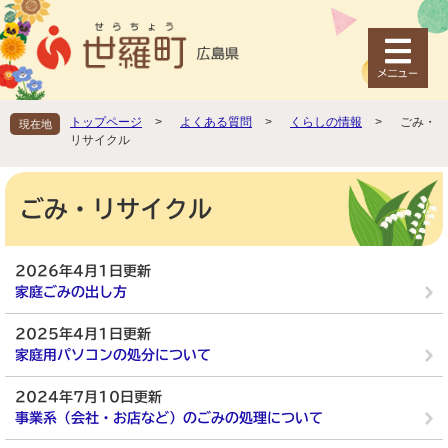
ペ
メ
ー
ニ
ジ
ュ
の
ー
先
を
頭
飛
トップページ
>
よくある質問
>
くらしの情報
>
ごみ・
現在地
で
ば
リサイクル
す
し
。
て
本
本
文
ごみ・リサイクル
文
へ
2026年4月1日更新
家庭ごみの出し方
2025年4月1日更新
家庭用パソコンの処分について
2024年7月10日更新
事業系（会社・お店など）のごみの処理について