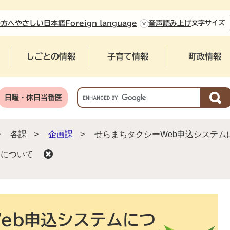
やさしい日本語
の方へ
Foreign language
音声読み上げ
文字
サイズ
しごとの情報
子育て情報
町政情報
G
日曜・休日当番医
o
o
g
>
各課
>
企画課
>
せらまちタクシーWeb申込システム
l
e
ムについて
カ
ス
タ
ム
検
eb申込システムにつ
索