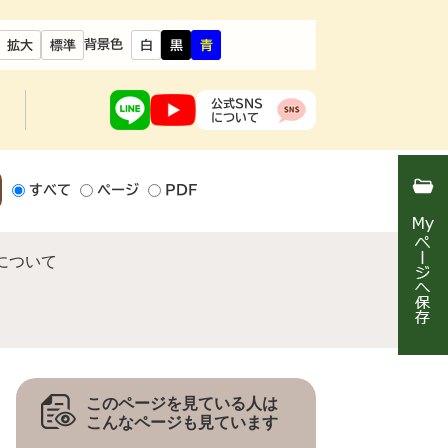
背景色
拡大
標準
白
黒
青
公式SNS
について
すべて
ページ
PDF
について
このページを見ている人は
こんなページも見ています