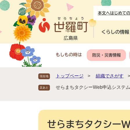
ペ
メ
ー
ニ
本文へ
はじめて
ジ
ュ
の
ー
先
を
くらしの情報
頭
飛
で
ば
す
し
もしもの時は
防災・災害情報
。
て
本
文
トップページ
>
組織でさがす
現在地
へ
せらまちタクシーWeb申込システ
本
文
せらまちタクシーW