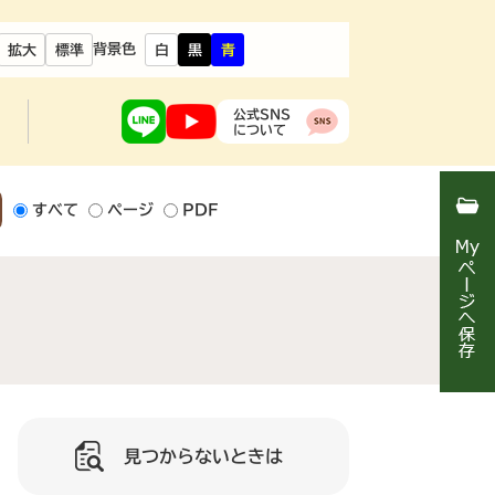
背景色
拡大
標準
白
黒
青
公式SNS
について
すべて
ページ
PDF
見つからないときは