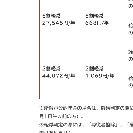
の
5割軽減
5割軽減
27,545円/年
668円/年
給
の
給
の
2割軽減
2割軽減
44,072円/年
1,069円/年
給
の
※所得が公的年金の場合は、軽減判定の際に
月1日生以前の方）。
※軽減判定の際には、「専従者控除」、「