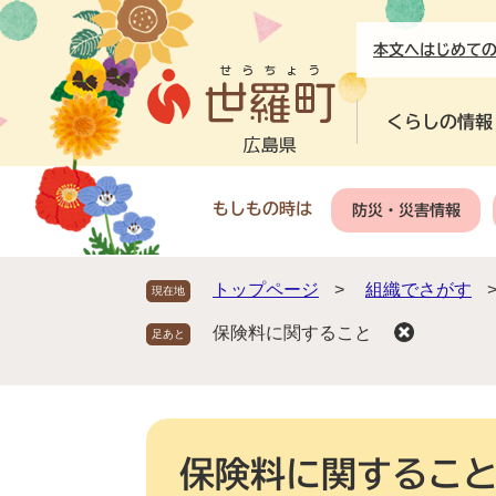
ペ
メ
ー
ニ
本文へ
はじめて
ジ
ュ
の
ー
先
を
くらしの情報
頭
飛
で
ば
す
し
もしもの時は
防災・災害情報
。
て
本
文
トップページ
>
組織でさがす
現在地
へ
保険料に関すること
本
文
保険料に関するこ