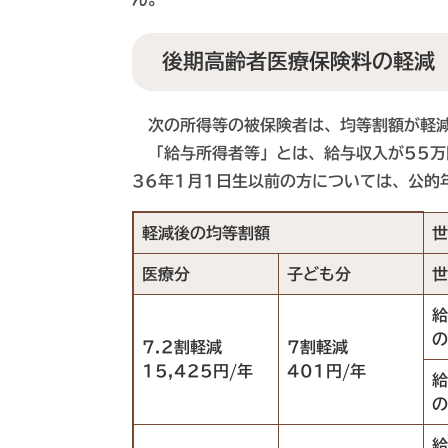
後期高齢者医療保険料の軽減
次の所得等の被保険者は、均等割額が軽
「給与所得者等」とは、給与収入が55万
36年1月1日生以前の方については、公的
軽減後の均等割額
世
医療分
子ども分
世
給
の
7.2割軽減
7割軽減
15,425円/年
401円/年
給
の
給