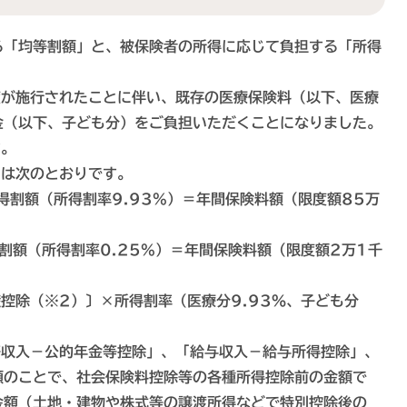
る「均等割額」と、被保険者の所得に応じて負担する「所得
が施行されたことに伴い、既存の医療保険料（以下、医療
金（以下、子ども分）をご負担いただくことになりました。
す。
は次のとおりです。
割額（所得割率9.93%）＝年間保険料額（限度額85万
得割額（所得割率0.25%）＝年間保険料額（限度額2万1千
除（※2）〕×所得割率（医療分9.93％、子ども分
収入－公的年金等控除」、「給与収入－給与所得控除」、
額のことで、社会保険料控除等の各種所得控除前の金額で
金額（土地・建物や株式等の譲渡所得などで特別控除後の