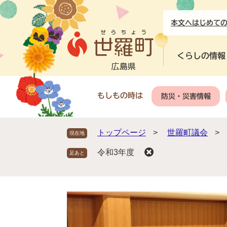
ペ
メ
ー
ニ
本文へ
はじめて
ジ
ュ
の
ー
先
を
くらしの情報
頭
飛
で
ば
す
し
もしもの時は
防災・災害情報
。
て
本
文
トップページ
>
世羅町議会
>
現在地
へ
令和3年度