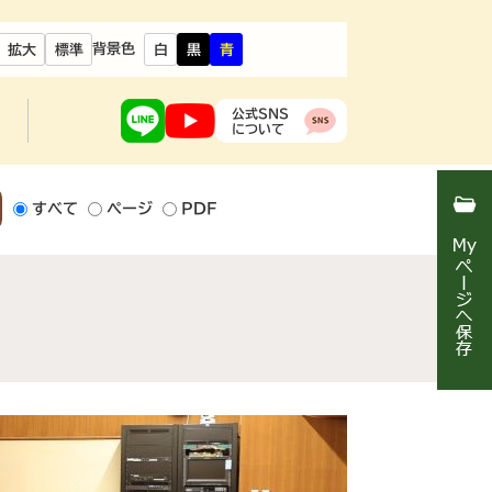
背景色
拡大
標準
白
黒
青
公式SNS
について
すべて
ページ
PDF