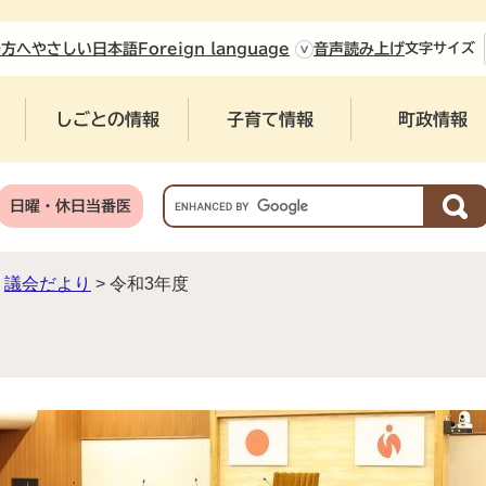
やさしい日本語
の方へ
Foreign language
音声読み上げ
文字
サイズ
しごとの情報
子育て情報
町政情報
G
日曜・休日当番医
o
o
g
議会だより
>
令和3年度
l
e
カ
ス
タ
ム
検
索