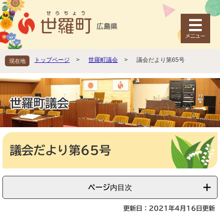
ペ
メ
ー
ニ
ジ
ュ
の
ー
先
を
頭
飛
トップページ
>
世羅町議会
>
議会だより第65号
現在地
で
ば
す
し
。
て
本
世羅町議会
文
へ
本
文
議会だより第65号
ページ内目次
更新日：2021年4月16日更新