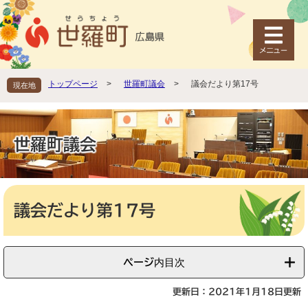
ペ
メ
ー
ニ
ジ
ュ
の
ー
先
を
頭
飛
トップページ
>
世羅町議会
>
議会だより第17号
現在地
で
ば
す
し
。
て
本
世羅町議会
文
へ
本
文
議会だより第17号
ページ内目次
更新日：2021年1月18日更新