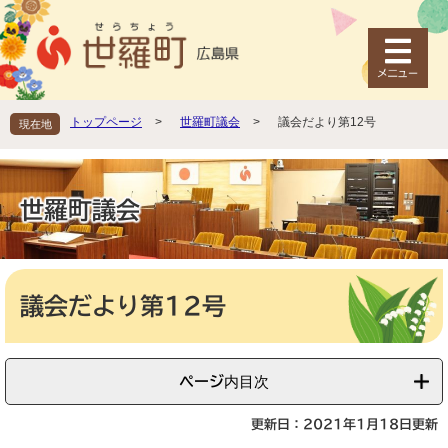
ペ
メ
ー
ニ
ジ
ュ
の
ー
先
を
頭
飛
トップページ
>
世羅町議会
>
議会だより第12号
現在地
で
ば
す
し
。
て
本
世羅町議会
文
へ
本
文
議会だより第12号
ページ内目次
更新日：2021年1月18日更新