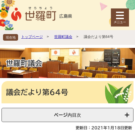
ペ
メ
ー
ニ
ジ
ュ
の
ー
先
を
頭
飛
トップページ
>
世羅町議会
>
議会だより第64号
現在地
で
ば
す
し
。
て
本
世羅町議会
文
へ
本
文
議会だより第64号
ページ内目次
更新日：2021年1月18日更新