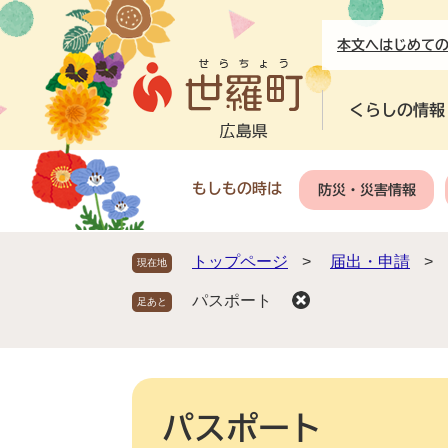
ペ
メ
ー
ニ
本文へ
はじめて
ジ
ュ
の
ー
先
を
くらしの情報
頭
飛
で
ば
す
し
もしもの時は
防災・災害情報
。
て
本
文
トップページ
>
届出・申請
>
現在地
へ
パスポート
本
文
パスポート