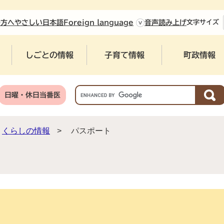
やさしい日本語
の方へ
Foreign language
音声読み上げ
文字
サイズ
しごとの情報
子育て情報
町政情報
G
日曜・休日当番医
o
o
g
くらしの情報
>
パスポート
l
e
カ
ス
タ
ム
検
索