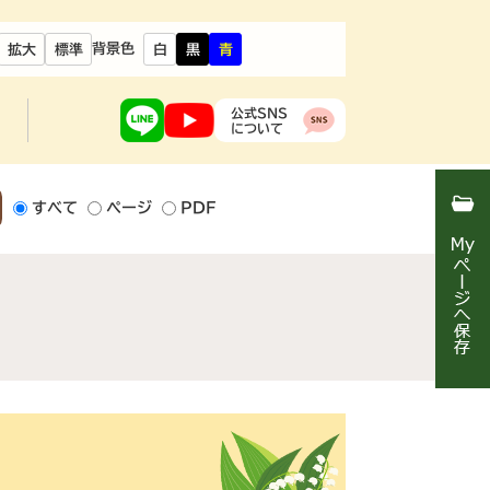
背景色
拡大
標準
白
黒
青
公式SNS
について
すべて
ページ
PDF