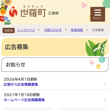
ペ
メ
ー
ニ
ジ
ュ
の
ー
先
を
頭
飛
トップページ
>
分類でさがす
>
町政情報
>
広告募集
現在地
で
ば
す
し
本
。
て
文
広告募集
本
文
へ
お知らせ
2026年4月1日更新
広報せら広告掲載募集
2021年1月18日更新
ホームページ広告掲載募集