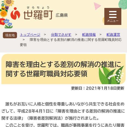
ペ
メ
ー
ニ
ジ
ュ
の
ー
先
を
頭
飛
トップページ
>
分類でさがす
>
町政情報
>
町政運営
現在地
で
ば
>
障害を理由とする差別の解消の推進に関する世羅町職員対応
す
し
要領
。
て
本
本
文
文
障害を理由とする差別の解消の推進に
へ
関する世羅町職員対応要領
更新日：2021年1月18日更新
誰もがお互いに人格と個性を尊重しあいながら共生できる社会をめ
ざして、平成28年4月1日に「障害を理由とする差別の解消の推進に
関する法律」（障害者差別解消法）が施行されました。
このことを受け、世羅町では、職員が事務事業を行うにあたり障害