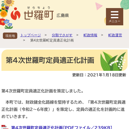
ペ
メ
ー
ニ
ジ
ュ
の
ー
先
を
頭
飛
トップページ
>
分類でさがす
>
町政情報
>
町政運営
現在地
で
ば
>
第4次世羅町定員適正化計画
す
し
。
て
本
本
文
第4次世羅町定員適正化計画
文
へ
更新日：2021年1月18日更新
第4次世羅町定員適正化計画を策定しました。
本町では、財政健全化路線を堅持するため、「第4次世羅町定員適
正化計画（令和2～6年度）」を策定し、定員の適正化を計画的に進
めていきます。
第4次世羅町定員適正化計画[PDFファイル／239KB]