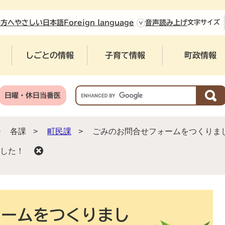
やさしい日本語
の方へ
Foreign language
音声読み上げ
文字
サイズ
しごとの情報
子育て情報
町政情報
G
日曜・休日当番医
o
o
g
>
各課
>
町民課
>
ごみのお問合せフォームをつくりま
l
e
した！
カ
ス
タ
ム
検
ォームをつくりまし
索