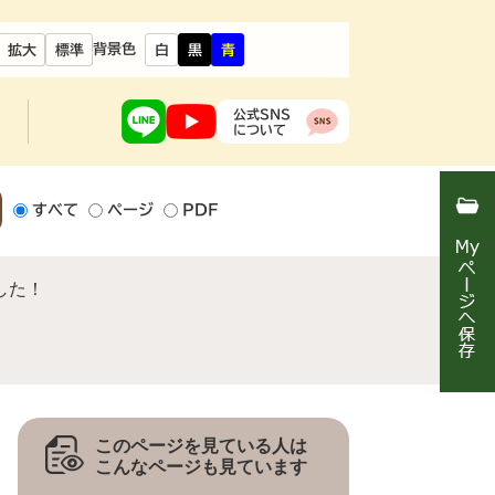
背景色
拡大
標準
白
黒
青
公式SNS
について
すべて
ページ
PDF
した！
このページを見ている人は
こんなページも見ています