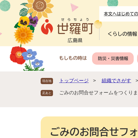
ペ
メ
ー
ニ
本文へ
はじめて
ジ
ュ
の
ー
先
を
くらしの情報
頭
飛
で
ば
す
し
もしもの時は
防災・災害情報
。
て
本
文
トップページ
>
組織でさがす
現在地
へ
ごみのお問合せフォームをつくりま
本
文
ごみのお問合せフ