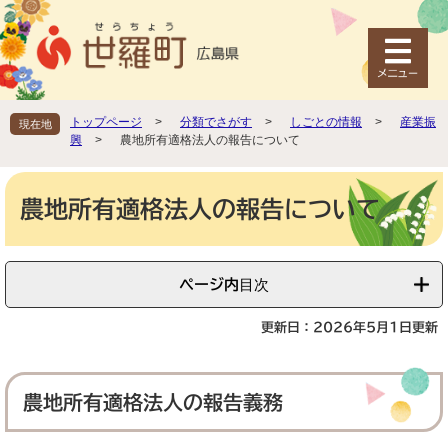
ペ
メ
ー
ニ
ジ
ュ
の
ー
先
を
頭
飛
トップページ
>
分類でさがす
>
しごとの情報
>
産業振
現在地
で
ば
興
>
農地所有適格法人の報告について
す
し
。
て
本
本
文
農地所有適格法人の報告について
文
へ
ページ内目次
更新日：2026年5月1日更新
農地所有適格法人の報告義務