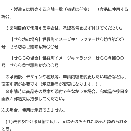
・製造又は販売する店舗一覧（様式は任意） （食品に使用する
場合）
※営利目的で使用する場合は、承認番号を必ず付けてください。
【せら坊の場合】世羅町イメージキャラクターせら坊#第○○
号 せら坊©世羅町#第○○号
【せららの場合】世羅町イメージキャラクターせらら#第○○
号 せらら©世羅町#第○○号
※承諾後、デザインや種類等、申請内容を変更したい場合などは、
変更申請が必要です（承認番号が変更になります。）。
※申請時に商品等の見本が添付できなかった場合、完成品を後日企
画課へ郵送又は持参してください。
次の場合、使用は承認できません。
(1)法令及び公序良俗に反し、又はそのおそれがあると認められる
とき。