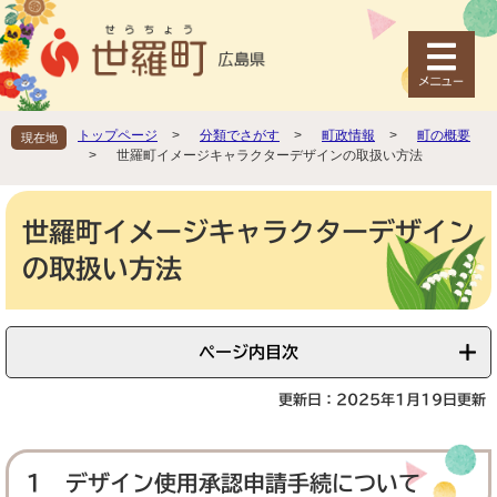
ペ
メ
ー
ニ
ジ
ュ
の
ー
先
を
頭
飛
トップページ
>
分類でさがす
>
町政情報
>
町の概要
現在地
で
ば
>
世羅町イメージキャラクターデザインの取扱い方法
す
し
。
て
本
本
文
世羅町イメージキャラクターデザイン
文
の取扱い方法
へ
ページ内目次
更新日：2025年1月19日更新
1 デザイン使用承認申請手続について