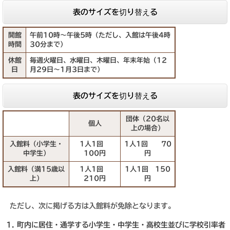
表のサイズを切り替える
開館
午前10時～午後5時（ただし、入館は午後4時
時間
30分まで）
休館
毎週火曜日、水曜日、木曜日、年末年始（12
日
月29日～1月3日まで）
表のサイズを切り替える
団体（20名以
個人
上の場合）
入館料（小学生・
1人1回
1人1回 70
中学生）
100円
円
入館料（満15歳以
1人1回
1人1回 150
上）
210円
円
ただし、次に掲げる方は入館料が免除となります。
町内に居住・通学する小学生・中学生・高校生並びに学校引率者