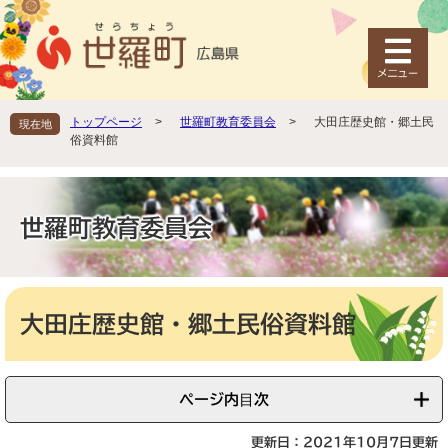
ペ
メ
ー
ニ
ジ
ュ
の
ー
先
を
頭
飛
トップページ
>
世羅町教育委員会
>
大田庄歴史館・郷土民
現在地
で
ば
俗資料館
す
し
。
て
本
文
世羅町教育委員会
へ
本
文
大田庄歴史館・郷土民俗資料館
ページ内目次
更新日：2021年10月7日更新