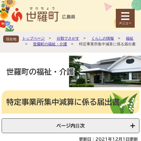
ペ
メ
ー
ニ
ジ
ュ
の
ー
先
を
頭
飛
トップページ
>
分類でさがす
>
くらしの情報
>
福祉
現在地
で
ば
>
世羅町の福祉・介護
>
特定事業所集中減算に係る届出書
す
し
。
て
本
文
世羅町の福祉・介護
へ
本
文
特定事業所集中減算に係る届出書
ページ内目次
更新日：2021年12月1日更新