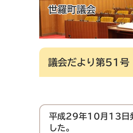
世羅町議会
本
文
議会だより第51号
平成29年10月13
した。