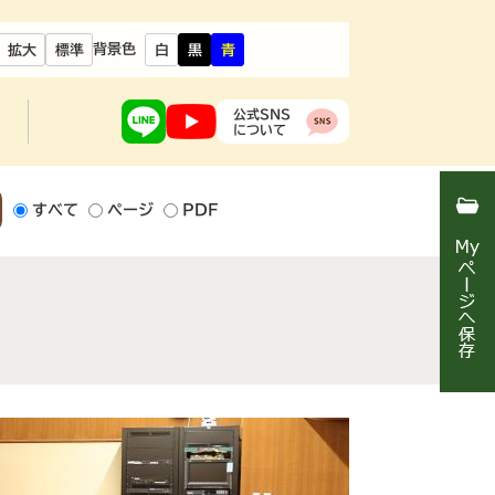
背景色
拡大
標準
白
黒
青
公式SNS
について
すべて
ページ
PDF