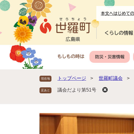
ペ
メ
ー
ニ
本文へ
はじめて
ジ
ュ
の
ー
先
を
くらしの情報
頭
飛
で
ば
す
し
もしもの時は
防災・災害情報
。
て
本
文
トップページ
>
世羅町議会
>
現在地
へ
議会だより第51号