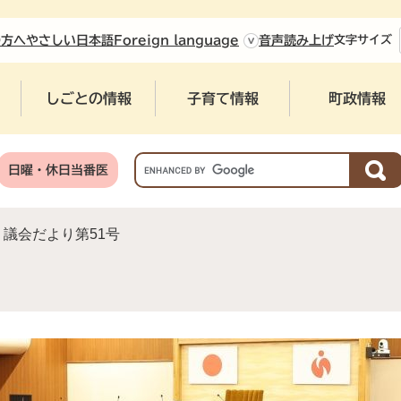
やさしい日本語
の方へ
Foreign language
音声読み上げ
文字
サイズ
しごとの情報
子育て情報
町政情報
G
日曜・休日当番医
o
o
g
議会だより第51号
l
e
カ
ス
タ
ム
検
索