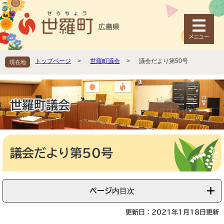
ペ
メ
ー
ニ
ジ
ュ
の
ー
先
を
頭
飛
トップページ
>
世羅町議会
>
議会だより第50号
現在地
で
ば
す
し
。
て
本
世羅町議会
文
へ
本
文
議会だより第50号
ページ内目次
更新日：2021年1月18日更新