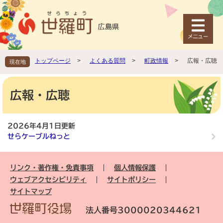
ペ
メ
ー
ニ
ジ
ュ
の
ー
先
を
頭
飛
トップページ
>
よくある質問
>
町政情報
>
広報・広聴
現在地
で
ば
す
し
本
。
て
文
広報・広聴
本
文
へ
2026年4月1日更新
せらケーブルねっと
リンク・著作権・免責事項
個人情報保護
ウェブアクセシビリティ
サイトポリシー
サイトマップ
法人番号3000020344621