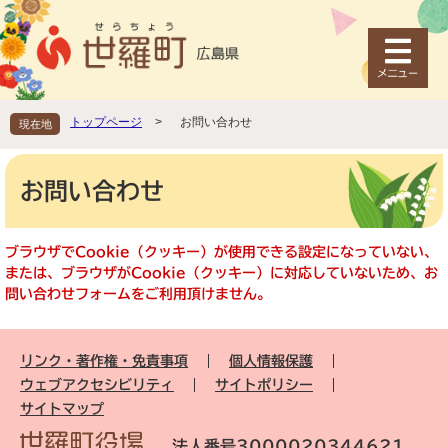
ペ
メ
ー
ニ
ジ
ュ
の
ー
先
を
頭
飛
トップページ
>
お問い合わせ
現在地
で
ば
す
し
本
。
て
文
お問い合わせ
本
文
へ
ブラウザでCookie（クッキー）が使用できる設定になっていない、
または、ブラウザがCookie（クッキー）に対応していないため、お
問い合わせフォームをご利用頂けません。
リンク・著作権・免責事項
個人情報保護
ウェブアクセシビリティ
サイトポリシー
サイトマップ
法人番号3000020344621