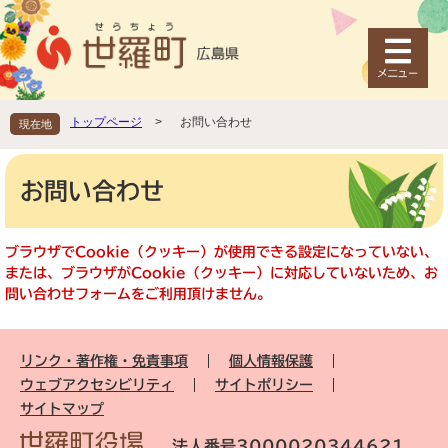
ペ
メ
ー
ニ
ジ
ュ
の
ー
先
を
頭
飛
トップページ
>
お問い合わせ
現在地
で
ば
す
し
本
。
て
文
お問い合わせ
本
文
へ
ブラウザでCookie（クッキー）が使用できる設定になっていない、
または、ブラウザがCookie（クッキー）に対応していないため、お
問い合わせフォームをご利用頂けません。
リンク・著作権・免責事項
個人情報保護
ウェブアクセシビリティ
サイトポリシー
サイトマップ
法人番号3000020344621