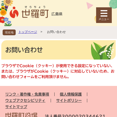
ペ
メ
ー
ニ
ジ
ュ
の
ー
先
を
頭
飛
トップページ
>
お問い合わせ
現在地
で
ば
す
し
本
。
て
文
お問い合わせ
本
文
へ
ブラウザでCookie（クッキー）が使用できる設定になっていない、
または、ブラウザがCookie（クッキー）に対応していないため、お
問い合わせフォームをご利用頂けません。
リンク・著作権・免責事項
個人情報保護
ウェブアクセシビリティ
サイトポリシー
サイトマップ
法人番号3000020344621