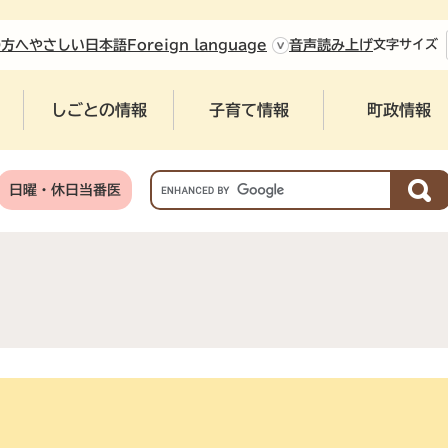
やさしい日本語
の方へ
Foreign language
音声読み上げ
文字
サイズ
しごとの情報
子育て情報
町政情報
G
日曜・休日当番医
o
o
g
l
e
カ
ス
タ
ム
検
索