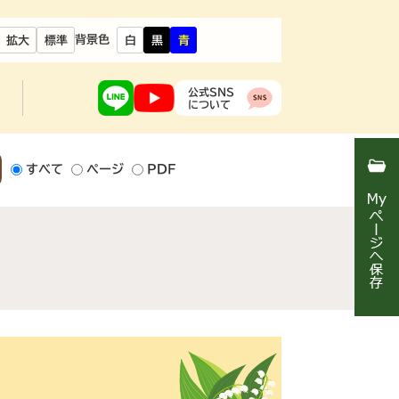
背景色
拡大
標準
白
黒
青
公式SNS
について
すべて
ページ
PDF