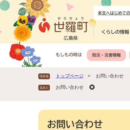
ペ
メ
ー
ニ
本文へ
はじめて
ジ
ュ
の
ー
先
を
くらしの情報
頭
飛
で
ば
す
し
もしもの時は
防災・災害情報
。
て
本
文
トップページ
>
お問い合わせ
現在地
へ
お問い合わせ
本
文
お問い合わせ