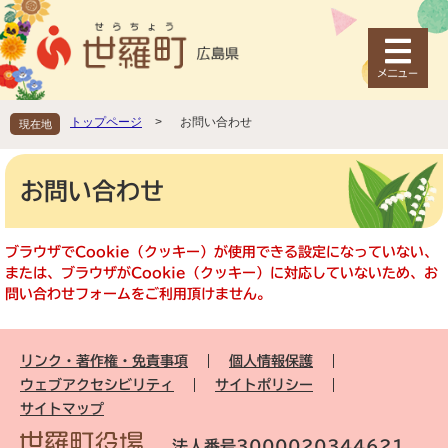
ペ
メ
ー
ニ
ジ
ュ
の
ー
先
を
頭
飛
トップページ
>
お問い合わせ
現在地
で
ば
す
し
本
。
て
文
お問い合わせ
本
文
へ
ブラウザでCookie（クッキー）が使用できる設定になっていない、
または、ブラウザがCookie（クッキー）に対応していないため、お
問い合わせフォームをご利用頂けません。
リンク・著作権・免責事項
個人情報保護
ウェブアクセシビリティ
サイトポリシー
サイトマップ
法人番号3000020344621