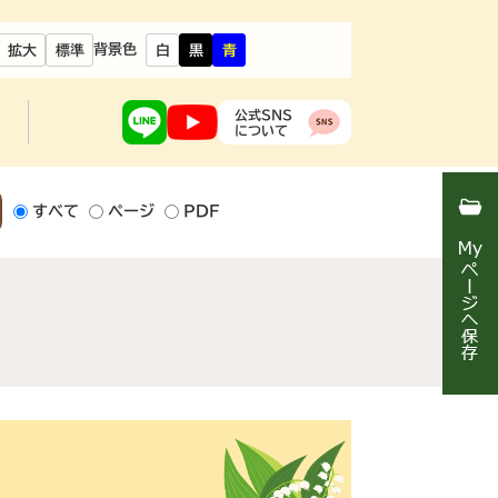
背景色
拡大
標準
白
黒
青
公式SNS
について
すべて
ページ
PDF