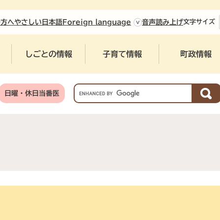
やさしい日本語
の方へ
Foreign language
音声読み上げ
文字
サイズ
しごとの情報
子育て情報
町政情報
G
日曜・休日当番医
o
o
g
l
e
カ
ス
タ
ム
検
索