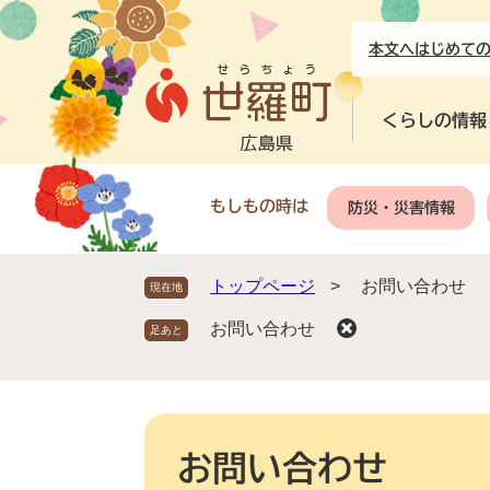
ペ
メ
ー
ニ
本文へ
はじめて
ジ
ュ
の
ー
先
を
くらしの情報
頭
飛
で
ば
す
し
もしもの時は
防災・災害情報
。
て
本
文
トップページ
>
お問い合わせ
現在地
へ
お問い合わせ
本
文
お問い合わせ