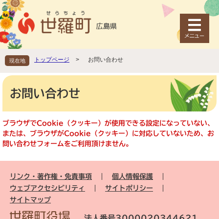
ペ
メ
ー
ニ
ジ
ュ
の
ー
先
を
頭
飛
トップページ
>
お問い合わせ
現在地
で
ば
す
し
本
。
て
文
お問い合わせ
本
文
へ
ブラウザでCookie（クッキー）が使用できる設定になっていない、
または、ブラウザがCookie（クッキー）に対応していないため、お
問い合わせフォームをご利用頂けません。
リンク・著作権・免責事項
個人情報保護
ウェブアクセシビリティ
サイトポリシー
サイトマップ
法人番号3000020344621