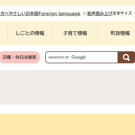
やさしい日本語
の方へ
Foreign language
音声読み上げ
文字
サイズ
しごとの情報
子育て情報
町政情報
G
日曜・休日当番医
o
o
g
l
e
カ
ス
タ
ム
検
索