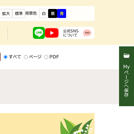
背景色
拡大
標準
白
黒
青
公式SNS
について
すべて
ページ
PDF