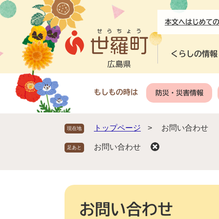
ペ
メ
ー
ニ
本文へ
はじめて
ジ
ュ
の
ー
先
を
くらしの情報
頭
飛
で
ば
す
し
もしもの時は
防災・災害情報
。
て
本
文
トップページ
>
お問い合わせ
現在地
へ
お問い合わせ
本
文
お問い合わせ