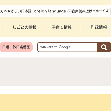
やさしい日本語
の方へ
Foreign language
音声読み上げ
文字
サイズ
しごとの情報
子育て情報
町政情報
G
日曜・休日当番医
o
o
g
l
e
カ
ス
タ
ム
検
索