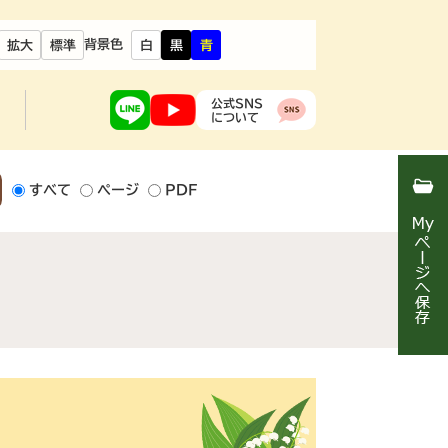
背景色
拡大
標準
白
黒
青
公式SNS
について
すべて
ページ
PDF