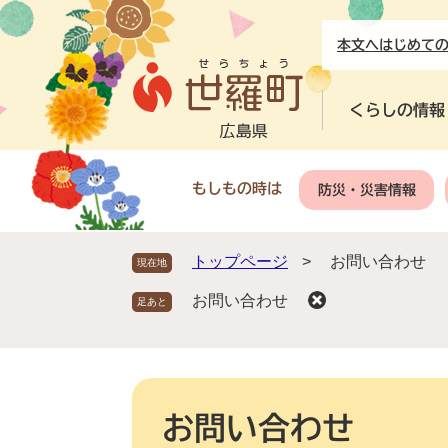
ペ
メ
ー
ニ
本文へ
はじめて
ジ
ュ
の
ー
先
を
くらしの情報
頭
飛
で
ば
す
し
もしもの時は
防災・災害情報
。
て
本
文
トップページ
>
お問い合わせ
現在地
へ
お問い合わせ
本
文
お問い合わせ