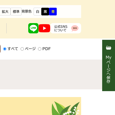
背景色
拡大
標準
白
黒
青
公式SNS
について
すべて
ページ
PDF