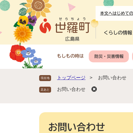
ペ
メ
ー
ニ
本文へ
はじめて
ジ
ュ
の
ー
先
を
くらしの情報
頭
飛
で
ば
す
し
もしもの時は
防災・災害情報
。
て
本
文
トップページ
>
お問い合わせ
現在地
へ
お問い合わせ
本
文
お問い合わせ