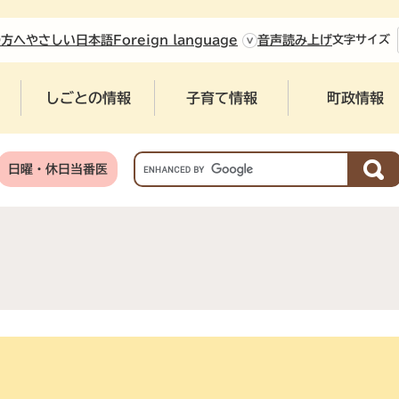
やさしい日本語
の方へ
Foreign language
音声読み上げ
文字
サイズ
しごとの情報
子育て情報
町政情報
G
日曜・休日当番医
o
o
g
l
e
カ
ス
タ
ム
検
索